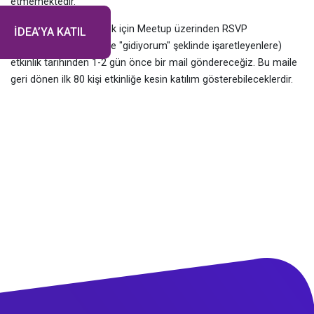
etmemektedir.
** Etkinliğe katılabilmek için Meetup üzerinden RSVP
İDEA’YA KATIL
yapanlara(yani etkinliğe "gidiyorum" şeklinde işaretleyenlere)
etkinlik tarihinden 1-2 gün önce bir mail göndereceğiz. Bu maile
geri dönen ilk 80 kişi etkinliğe kesin katılım gösterebileceklerdir.